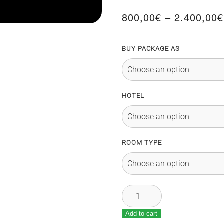
800,00
€
–
2.400,00
€
BUY PACKAGE AS
HOTEL
ROOM TYPE
Shanghai
Marathon
2026
Add to cart