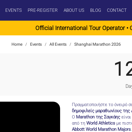
EVENTS
PRE-REGISTER
ABOUT US
BLOG
CONTACT
Official International Tour Operator • Guarantee
Home
Events
All Events
Shanghai Marathon 2026
1
Da
Πραγματοποιήστε το όνειρό σα
δημοφιλείς μαραθωνίους της 
Ο
Marathon της Σαγκάης
είναι
από τη
World Athletics
με πιστ
Abbott World Marathon Majors
.