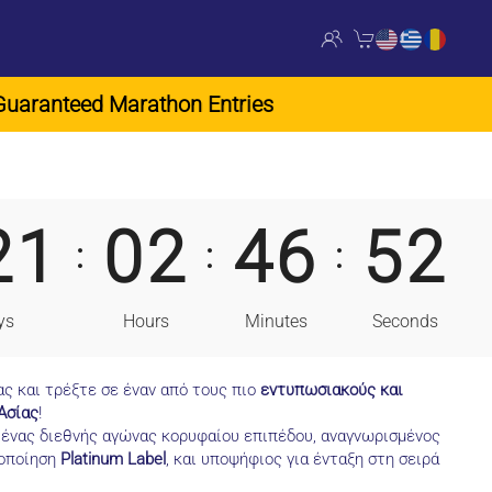
d Marathon Entries
2
1
0
2
4
6
5
0
:
:
:
ys
Hours
Minutes
Seconds
ς και τρέξτε σε έναν από τους πιο
εντυπωσιακούς και
Ασίας
!
 ένας διεθνής αγώνας κορυφαίου επιπέδου, αναγνωρισμένος
οποίηση
Platinum Label
, και υποψήφιος για ένταξη στη σειρά