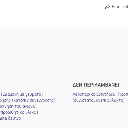
Alternative:
quantity
Find ou
ΔΕΝ ΠΕΡΙΛΑΜΒΑΝΕΙ
| Διαμονή με γεύματα |
Αεροπορικά Εισιτήρια | Προ
ρησης (κατόπιν συνεννόησης)
(συνίσταται ανεπιφύλακτα)
κκίνηση του αγώνα |
 προωθητικό υλικό |
asta δείπνο