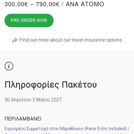
Price
300,00
€
–
790,00
€
/ ΑΝΑ ΑΤΟΜΟ
range:
300,00€
PRE-ORDER NOW
through
790,00€
Find out more about our travel insurance options
Πληροφορίες Πακέτου
30 Απριλίου-3 Μαΐου 2027
ΠΕΡΙΛΑΜΒΑΝΕΙ
Εγγυημένη Συμμετοχή στον Μαραθώνιο (Race Entry Included) |