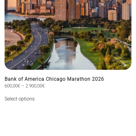
the
product
page
Bank of America Chicago Marathon 2026
Price
600,00
€
–
2.900,00
€
This
range:
Select options
600,00€
product
through
has
2.900,00€
multiple
variants.
The