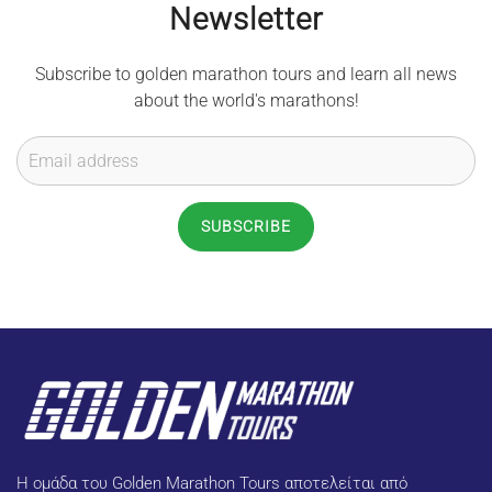
options
Newsletter
may
be
Subscribe to golden marathon tours and learn all news
chosen
about the world's marathons!
on
the
product
page
SUBSCRIBE
Η ομάδα του Golden Marathon Tours αποτελείται από