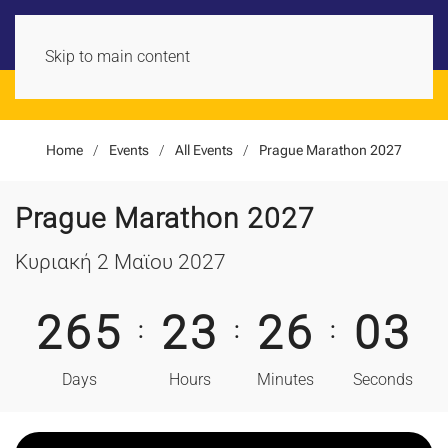
Skip to main content
Official Int
Home
Events
All Events
Prague Marathon 2027
Prague Marathon 2027
Κυριακή 2 Μαϊου 2027
2
6
5
2
3
2
6
0
2
:
:
:
Days
Hours
Minutes
Seconds