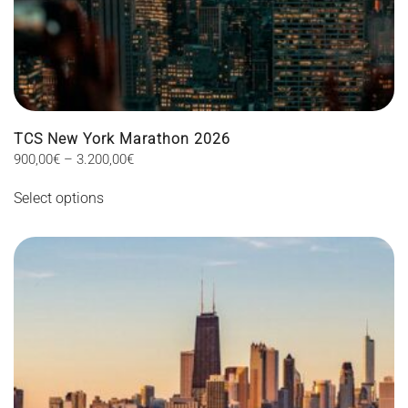
TCS New York Marathon 2026
Price
900,00
€
–
3.200,00
€
This
range:
Select options
900,00€
product
through
has
3.200,00€
multiple
variants.
The
options
may
be
chosen
on