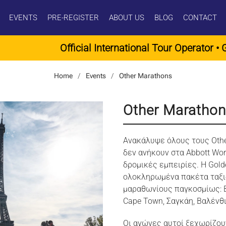
EVENTS
PRE-REGISTER
ABOUT US
BLOG
CONTACT
Official International Tour Operator • Guaranteed 
Home
Events
Other Marathons
Other Maratho
Ανακάλυψε όλους τους Othe
δεν ανήκουν στα Abbott Wo
δρομικές εμπειρίες. Η Gold
ολοκληρωμένα πακέτα ταξιδ
μαραθωνίους παγκοσμίως: Β
Cape Town, Σαγκάη, Βαλένθ
Οι αγώνες αυτοί ξεχωρίζουν