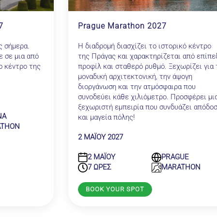
7
Prague Marathon 2027
ς σήμερα.
Η διαδρομή διασχίζει το ιστορικό κέντρο
 σε μια από
της Πράγας και χαρακτηρίζεται από επίπε
ο κέντρο της
προφίλ και σταθερό ρυθμό. Ξεχωρίζει για 
μοναδική αρχιτεκτονική, την άψογη
διοργάνωση και την ατμόσφαιρα που
συνοδεύει κάθε χιλιόμετρο. Προσφέρει μι
ξεχωριστή εμπειρία που συνδυάζει απόδο
NA
και μαγεία πόλης!
ATHON
2 ΜΑΪΟΥ 2027
2 ΜΑΪΟΥ
PRAGUE
7 ΩΡΕΣ
MARATHON
BOOK YOUR SPOT