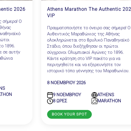
entic 2026
Athens Marathon The Authentic 20
VIP
ς σήμερα! Ο
θήνας
Πραγματοποιήστε το όνειρο σας σήμερα! Ο
αναθηναϊκό
Αυθεντικός Μαραθώνιος της Αθήνας
ρώτοι
ολοκληρώνεται στο θρυλικό Παναθηναϊκό
το 1896.
Στάδιο, όπου διεξήχθησαν οι πρώτοι
ε σε αυτήν
σύγχρονοι Ολυμπιακοί Αγώνες το 1896.
αθώνια
Κάντε κράτηση στο VIP πακέτο για να
περιηγηθείτε και να εξερευνήστε τον
ιστορικό τόπο γέννησης του Μαραθωνίου.
8 ΝΟΕΜΒΡΙΟΥ 2026
NS
ATHON
9 ΝΟΕΜΒΡΙΟΥ
ATHENS
8 ΩΡΕΣ
MARATHON
BOOK YOUR SPOT