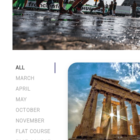
ALL
MARCH
APRIL
MAY
OCTOBER
NOVEMBER
FLAT COURSE