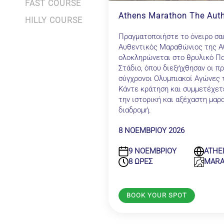
FAST COURSE
Athens Marathon The Auth
HILLY COURSE
Πραγματοποιήστε το όνειρο σα
Αυθεντικός Μαραθώνιος της Α
ολοκληρώνεται στο θρυλικό Π
Στάδιο, όπου διεξήχθησαν οι π
σύγχρονοι Ολυμπιακοί Αγώνες 
Κάντε κράτηση και συμμετέχετ
την ιστορική και αξέχαστη μαρ
διαδρομή.
8 ΝΟΕΜΒΡΙΟΥ 2026
9 ΝΟΕΜΒΡΙΟΥ
ATHE
8 ΩΡΕΣ
MAR
BOOK YOUR SPOT