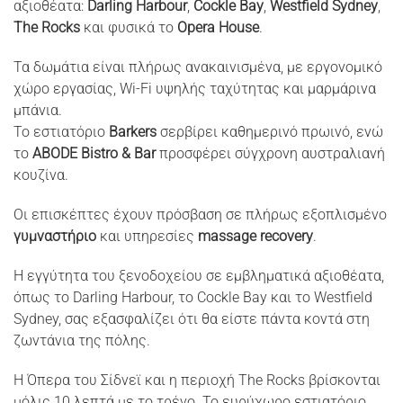
αξιοθέατα:
Darling Harbour
,
Cockle Bay
,
Westfield Sydney
,
The Rocks
και φυσικά το
Opera House
.
Τα δωμάτια είναι πλήρως ανακαινισμένα, με εργονομικό
χώρο εργασίας, Wi-Fi υψηλής ταχύτητας και μαρμάρινα
μπάνια.
Το εστιατόριο
Barkers
σερβίρει καθημερινό πρωινό, ενώ
το
ABODE Bistro & Bar
προσφέρει σύγχρονη αυστραλιανή
κουζίνα.
Οι επισκέπτες έχουν πρόσβαση σε πλήρως εξοπλισμένο
γυμναστήριο
και υπηρεσίες
massage recovery
.
Η εγγύτητα του ξενοδοχείου σε εμβληματικά αξιοθέατα,
όπως το Darling Harbour, το Cockle Bay και το Westfield
Sydney, σας εξασφαλίζει ότι θα είστε πάντα κοντά στη
ζωντάνια της πόλης.
Η Όπερα του Σίδνεϊ και η περιοχή The Rocks βρίσκονται
μόλις 10 λεπτά με το τρένο. Το ευρύχωρο εστιατόριο