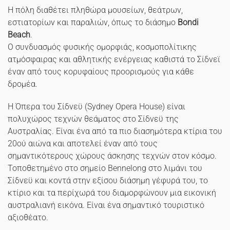
Η πόλη διαθέτει πληθώρα μουσείων, θεάτρων,
εστιατορίων και παραλιών, όπως το διάσημο
Bondi
Beach
.
Ο συνδυασμός φυσικής ομορφιάς, κοσμοπολίτικης
ατμόσφαιρας και αθλητικής ενέργειας καθιστά το Σίδνεϊ
έναν από τους κορυφαίους προορισμούς για κάθε
δρομέα.
Η Όπερα του Σίδνεϋ (Sydney Opera House‎‎) είναι
πολυχώρος τεχνών θεάματος στο Σίδνεϋ της
Αυστραλίας. Είναι ένα από τα πιο διασημότερα κτίρια του
20ού αιώνα και αποτελεί έναν από τους
σημαντικότερους χώρους άσκησης τεχνών στον κόσμο.
Τοποθετημένο στο σημείο Bennelong στο λιμάνι του
Σίδνεϋ και κοντά στην εξίσου διάσημη γέφυρά του, το
κτίριο και τα περίχωρά του διαμορφώνουν μια εικονική
αυστραλιανή εικόνα. Είναι ένα σημαντικό τουριστικό
αξιοθέατο.