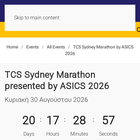
Skip to main content
Official Inter
Home
Events
All Events
TCS Sydney Marathon by ASICS
2026
TCS Sydney Marathon
presented by ASICS 2026
Κυριακή 30 Αυγούστου 2026
2
0
1
7
2
8
5
5
:
:
:
Days
Hours
Minutes
Seconds