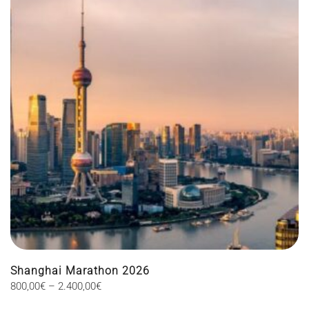
Shanghai Marathon 2026
Price
800,00
€
–
2.400,00
€
This
range: