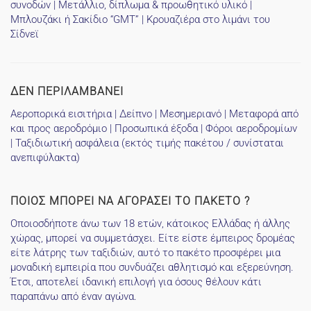
συνοδών | Μετάλλιο, δίπλωμα & προωθητικό υλικό |
Μπλουζάκι ή Σακίδιο “GMT” | Κρουαζιέρα στο λιμάνι του
Σίδνεϊ
ΔΕΝ ΠΕΡΙΛΑΜΒΑΝΕΙ
Αεροπορικά εισιτήρια | Δείπνο | Μεσημεριανό | Μεταφορά από
και προς αεροδρόμιο | Προσωπικά έξοδα | Φόροι αεροδρομίων
| Ταξιδιωτική ασφάλεια (εκτός τιμής πακέτου / συνίσταται
ανεπιφύλακτα)
ΠΟΙΟΣ ΜΠΟΡΕΙ ΝΑ ΑΓΟΡΑΣΕΙ ΤΟ ΠΑΚΕΤΟ ?
Οποιοσδήποτε άνω των 18 ετών, κάτοικος Ελλάδας ή άλλης
χώρας, μπορεί να συμμετάσχει. Είτε είστε έμπειρος δρομέας
είτε λάτρης των ταξιδιών, αυτό το πακέτο προσφέρει μια
μοναδική εμπειρία που συνδυάζει αθλητισμό και εξερεύνηση.
Έτσι, αποτελεί ιδανική επιλογή για όσους θέλουν κάτι
παραπάνω από έναν αγώνα.