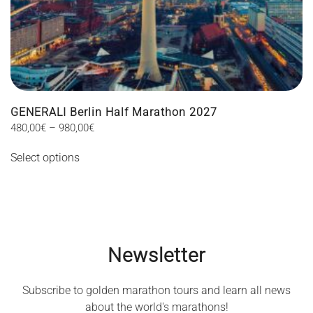
GENERALI Berlin Half Marathon 2027
Price
480,00
€
–
980,00
€
This
range:
Select options
480,00€
product
through
has
980,00€
multiple
variants.
The
options
Newsletter
may
be
Subscribe to golden marathon tours and learn all news
chosen
about the world's marathons!
on