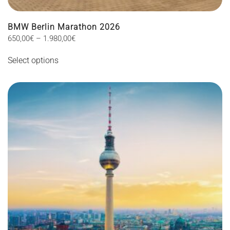
BMW Berlin Marathon 2026
Price
650,00
€
–
1.980,00
€
This
range:
Select options
650,00€
product
through
has
1.980,00€
multiple
variants.
The
options
may
be
chosen
on
the
product
page