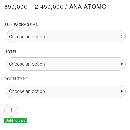
Price
890,00
€
–
2.450,00
€
/ ΑΝΑ ΑΤΟΜΟ
range:
890,00€
BUY PACKAGE AS
through
2.450,00€
HOTEL
ROOM TYPE
TCS
Sydney
Marathon
Add to cart
Alternative:
by