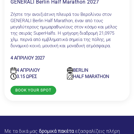
GENERALI Berlin Half Marathon 2027
Ζήστε την ανοιξιάτικη πλευρά του Βερολίνου στον
GENERALI Berlin Half Marathon, έναν από τους
μεγαλύτερους ημιμαραθωνίους στον κόσμο και μέλος
της σειράς SuperHalfs. Η γρήγορη διαδρομή 21,0975
χλμ. περνά από εμβληματικά σημεία της πόλης, με
δυναμικό κοινό, μουσική και μοναδική ατμόσφαιρα.
4 ΑΠΡΙΛΙΟΥ 2027
4 ΑΠΡΙΛΙΟΥ
BERLIN
3.15 ΩΡΕΣ
HALF MARATHON
BOOK YOUR SPOT
Με τα δικά μας
δρομικά πακέτα
εξασφαλίζεις πλήρη